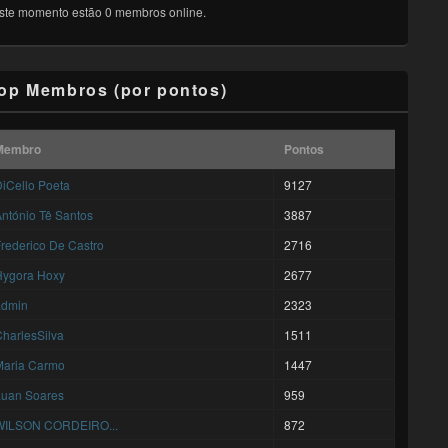
ste momento estão 0 membros online.
op Membros (por pontos)
Membro
Pontos
iCello Poeta
9127
ntónio Tê Santos
3887
rederico De Castro
2716
Hygora Hoxy
2677
admin
2323
harlesSilva
1511
Maria Carmo
1447
Luan Soares
959
WILSON CORDEIRO...
872