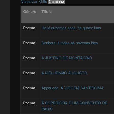
Primary tabs
Visualizar
Gifts
Caminho
(active tab)
Género
Título
Poema
Ha já duzentos soes, ha quatro luas
Poema
Senhora! a todas as novenas ides
Poema
A JUSTINO DE MONTALVÃO
Poema
A MEU IRMÃO AUGUSTO
Poema
Apparição- Á VIRGEM SANTISSIMA
Poema
Á SUPERIORA D'UM CONVENTO DE
PARIS