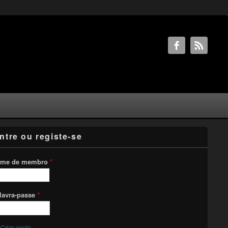
ntre ou registe-se
me de membro
*
lavra-passe
*
Criar conta