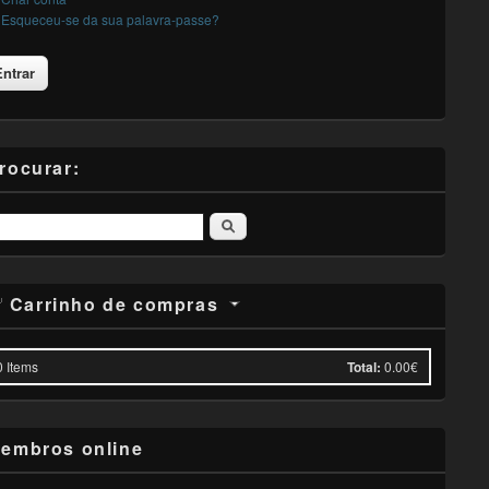
Esqueceu-se da sua palavra-passe?
rocurar:
Pesquisar
Carrinho de compras
0
Items
Total:
0.00€
embros online