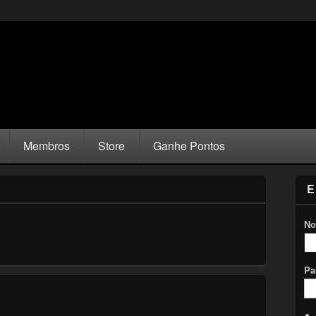
Membros
Store
Ganhe Pontos
E
No
Pa