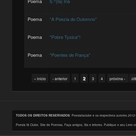
Poema
S.^{ta} Iria
Poema
*A Poezia do Outomno*
Poema
*Pobre Tysica*!
Poema
*Poentes de França*
Pages
2
« inicio
‹ anterior
1
3
4
próxima ›
úl
TODOS OS DIREITOS RESERVADOS
: Poesiafaclube e os respectivos autores
2012
Poesia fã Clube. Site de Poemas. Faça amigos, fãs e leitores. Publique o seu Livro 