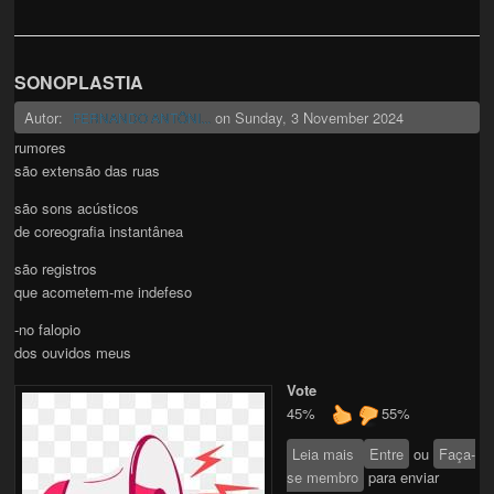
SONOPLASTIA
Autor:
on
Sunday, 3 November 2024
FERNANDO ANTÔNI...
rumores
são extensão das ruas
são sons acústicos
de coreografia instantânea
são registros
que acometem-me indefeso
-no falopio
dos ouvidos meus
Vote
45%
55%
Leia mais
sobre
Entre
ou
Faça-
se membro
SONOPLASTIA
para enviar