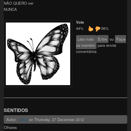
NÃO QUERO ver
NUNCA
Vote
44%
56%
Leia mais
sobre SELETIVA
Entre
ou
Faça-
se membro
para enviar
comentários
SENTIDOS
Autor:
on
Thursday, 27 December 2012
silute
Olhares