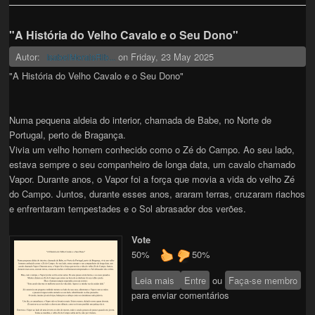
"A História do Velho Cavalo e o Seu Dono"
Autor:
on
Friday, 23 May 2025
IsabelMoraisRib...
"A História do Velho Cavalo e o Seu Dono"
Numa pequena aldeia do interior, chamada de Babe, no Norte de
Portugal, perto de Bragança.
Vivia um velho homem conhecido como o Zé do Campo. Ao seu lado,
estava sempre o seu companheiro de longa data, um cavalo chamado
Vapor. Durante anos, o Vapor foi a força que movia a vida do velho Zé
do Campo. Juntos, durante esses anos, araram terras, cruzaram riachos
e enfrentaram tempestades e o Sol abrasador dos verões.
Vote
50%
50%
Leia mais
sobre "A História do Velho
Entre
ou
Faça-se membro
para enviar comentários
Cavalo e o Seu Dono"