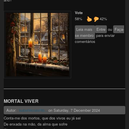
Vote
58%
42%
Leia mais
sobre CONTO DE
Entre
ou
Faça-
se membro
NATAL
para enviar
comentários
MORTAL VIVER
Autor:
on
Saturday, 7 December 2024
IsabelMoraisRib...
Conta-me dos mortos, que dos vivos eu já sei
De enxada na mão, da alma que sofre