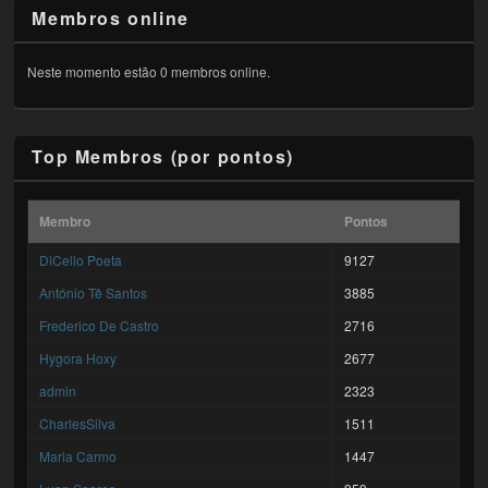
Membros online
Neste momento estão 0 membros online.
Top Membros (por pontos)
Membro
Pontos
DiCello Poeta
9127
António Tê Santos
3885
Frederico De Castro
2716
Hygora Hoxy
2677
admin
2323
CharlesSilva
1511
Maria Carmo
1447