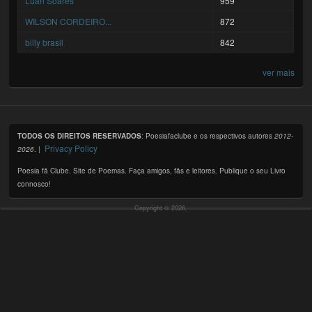
Luan Soares
959
WILSON CORDEIRO...
872
billy brasil
842
ver mais
TODOS OS DIREITOS RESERVADOS
: Poesiafaclube e os respectivos autores
2012-
Privacy Policy
2026
. |
Poesia fã Clube. Site de Poemas. Faça amigos, fãs e leitores. Publique o seu Livro
connosco!
Copyright © 2026,