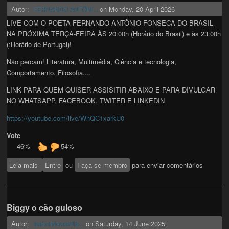
Autor:
on
Monday, 20 April 2026
FERNANDO ANTÔNI...
LIVE COM O POETA FERNANDO ANTÔNIO FONSECA DO BRASIL
NA PRÓXIMA TERÇA-FEIRA ÀS 20:00h (Horário do Brasil) e às 23:00h
(:Horário de Portugal)!
Não percam! Literatura, Multimédia, Ciência e tecnologia,
Comportamento. Filosofia....
LINK PARA QUEM QUISER ASSISITIR ABAIXO E PARA DIVULGAR
NO WHATSAPP, FACEBOOK, TWITER E LINKEDIN
https://youtube.com/live/WhQC1xarkU0
Vote
46%
54%
Leia mais
sobre LIVE TERCA FEIRA PRÓXIMA AS 23H (horário de
Entre
ou
Faça-se membro
para enviar comentários
Portugal)
Biggy o cão guloso
Autor:
on
Saturday, 14 June 2025
IsabelMoraisRib...