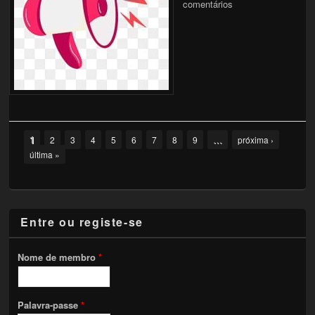
comentários
Pages
1
…
2
3
4
5
6
7
8
9
próxima ›
última »
Entre ou registe-se
Nome de membro
*
Palavra-passe
*