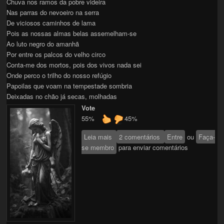
Chuva nos ramos da pobre videira
Nas parras do nevoeiro na serra
De viciosos caminhos de lama
Pois as nossas almas belas assemelham-se
Ao luto negro do amanhã
Por entre os palcos do velho circo
Conta-me dos mortos, pois dos vivos nada sei
Onde perco o trilho do nosso refúgio
Papoilas que voam na tempestade sombria
Deixadas no chão já secas, molhadas
Vote
55%
45%
Leia mais
sobre MORTAL VIVER
2 comentários
Entre
ou
Faça-
se membro
para enviar comentários