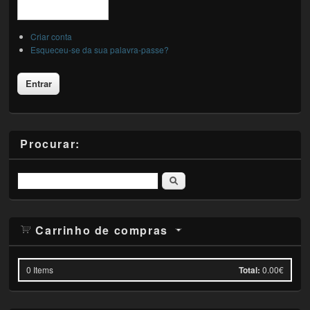
Criar conta
Esqueceu-se da sua palavra-passe?
Procurar:
Pesquisar
Carrinho de compras
0
Items
Total:
0.00€