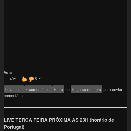
Vote
49%
51%
Leia mais
sobre SENTIDOS
4 comentários
Entre
ou
Faça-se membro
para enviar
comentários
LIVE TERCA FEIRA PRÓXIMA AS 23H (horário de
Portugal)