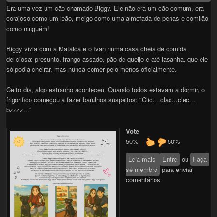
Era uma vez um cão chamado Biggy. Ele não era um cão comum, era
corajoso como um leão, meigo como uma almofada de penas e comilão
como ninguém!
Biggy vivia com a Mafalda e o Ivan numa casa cheia de comida
deliciosa: presunto, frango assado, pão de queijo e até lasanha, que ele
só podia cheirar, mas nunca comer pelo menos oficialmente.
Certo dia, algo estranho aconteceu. Quando todos estavam a dormir, o
frigorifico começou a fazer barulhos suspeitos: "Clic... clac...clec...
bzzzz..."
Vote
50%
50%
Leia mais
sobre Biggy o cão
Entre
ou
Faça-
se membro
guloso
para enviar
comentários