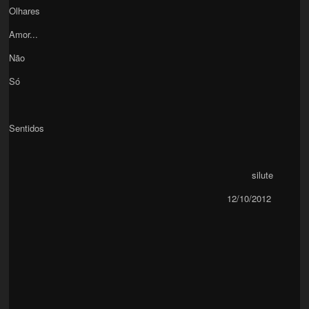
Olhares
Amor...
Não
Só
Sentidos
silute
12/10/2012