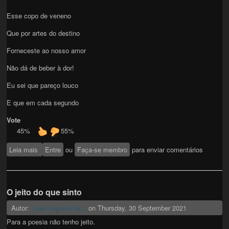
Esse copo de veneno
Que por artes do destino
Forneceste ao nosso amor
Não dá de beber à dor!
Eu sei que pareço louco
E que em cada segundo
Vote
45%
55%
Leia mais
sobre Copo de Veneno
Entre
ou
Faça-se membro
para enviar comentários
O jeito do que sinto
Autor:
on
Thursday, 30 September 2021
José Augusto Mo...
Para a poesia não tenho jeito.