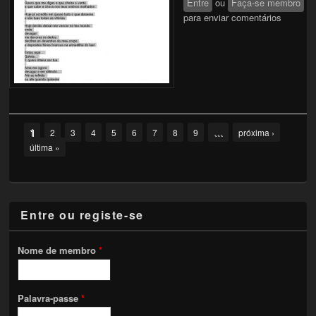
Entre
ou
mim
Faça-se membro
para enviar comentários
Pages
1
…
2
3
4
5
6
7
8
9
próxima ›
última »
Entre ou registe-se
Nome de membro
*
Palavra-passe
*