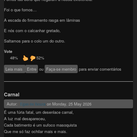
Foi o que fomos…
A escada do firmamento rasga em lâminas
E nós com o calcanhar gretado,
Saltamos para o colo um do outro.
Vote
48%
52%
Leia mais
sobre ABISMOS
Entre
ou
Faça-se membro
para enviar comentários
Carnal
Autor:
on
Monday, 25 May 2026
Egas de Souza
É uma fúria fatal, um desenlace carnal,
A luz mal desapareceu,
Cada batimento é um sufoco masoquista
Que me só faz ochilar mais e mais.