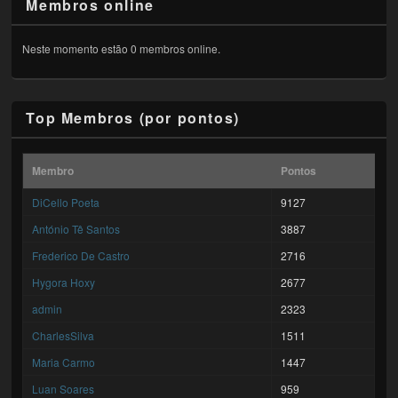
Membros online
Neste momento estão 0 membros online.
Top Membros (por pontos)
Membro
Pontos
DiCello Poeta
9127
António Tê Santos
3887
Frederico De Castro
2716
Hygora Hoxy
2677
admin
2323
CharlesSilva
1511
Maria Carmo
1447
Luan Soares
959