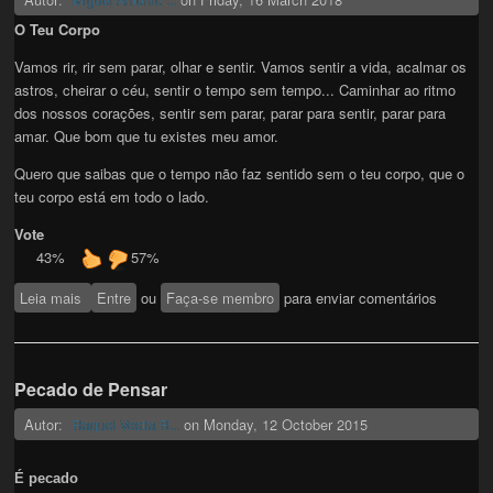
O Teu Corpo
Vamos rir, rir sem parar, olhar e sentir. Vamos sentir a vida, acalmar os
astros, cheirar o céu, sentir o tempo sem tempo... Caminhar ao ritmo
dos nossos corações, sentir sem parar, parar para sentir, parar para
amar. Que bom que tu existes meu amor.
Quero que saibas que o tempo não faz sentido sem o teu corpo, que o
teu corpo está em todo o lado.
Vote
43%
57%
Leia mais
sobre O teu corpo
Entre
ou
Faça-se membro
para enviar comentários
Pecado de Pensar
Autor:
on
Monday, 12 October 2015
Raquel Vestia R...
É pecado