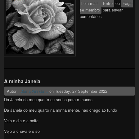
Leia mais
sobre FLOR tempo
Entre
ou
Faça-
se membro
amor!
para enviar
comentários
A minha Janela
Autor:
on
Tuesday, 27 September 2022
Diana Patrícia ...
Da Janela do meu quarto eu sonho para o mundo
Da Janela do meu quarto na minha mente, não chego ao fundo
Vejo o dia e a noite
Vejo a chuva e o sol