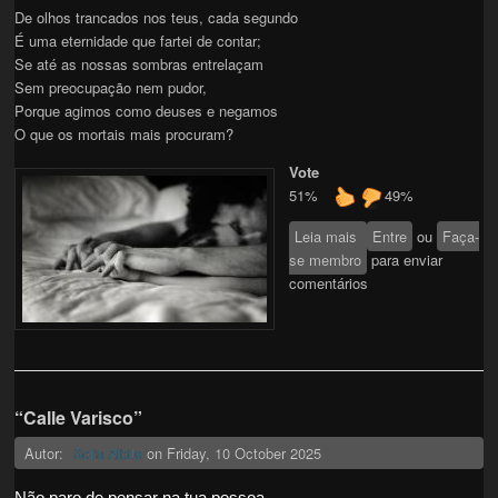
De olhos trancados nos teus, cada segundo
É uma eternidade que fartei de contar;
Se até as nossas sombras entrelaçam
Sem preocupação nem pudor,
Porque agimos como deuses e negamos
O que os mortais mais procuram?
Vote
51%
49%
Leia mais
sobre Carnal
Entre
ou
Faça-
se membro
para enviar
comentários
“Calle Varisco”
Autor:
on
Friday, 10 October 2025
Sofia Albite