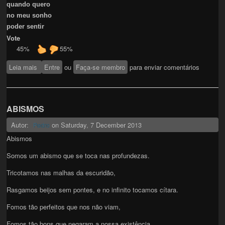
quando quero
no meu sonho
poder sentir
Vote
45%
55%
Leia mais
sobre Pecado de Pensar
Entre
ou
Faça-se membro
para enviar comentários
ABISMOS
Autor:
on
Saturday, 7 December 2013
Pedro
Abismos
Somos um abismo que se toca nas profundezas.
Tricotamos nas malhas da escuridão,
Rasgamos beijos sem pontes, e no infinito tocamos cítara.
Fomos tão perfeitos que nos não viam,
Fomos tão bons que negaram a nossa existência.