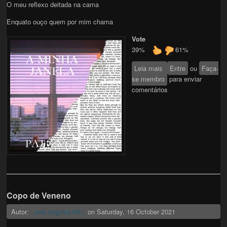
O meu reflexo deitada na cama
Enquato ouço quem por mim chama
Vote
39%
61%
Leia mais
sobre A minha
Entre
ou
Faça-
se membro
Janela
para enviar
comentários
Copo de Veneno
Autor:
on
Saturday, 16 October 2021
José Augusto Mo...