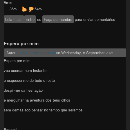
Vote
36%
64%
Leia mais
sobre O jeito do que sinto
Entre
ou
Faça-se membro
para enviar comentários
Espera por mim
Autor:
on
Wednesday, 8 September 2021
ISABEL ANA AFONSO
Espera por mim
vou acordar num instante
e esquecer-me de tudo o resto
despir-me da hesitação
e mergulhar na aventura dos teus olhos
sem demasiado pensar no tempo que seremos
Espera!