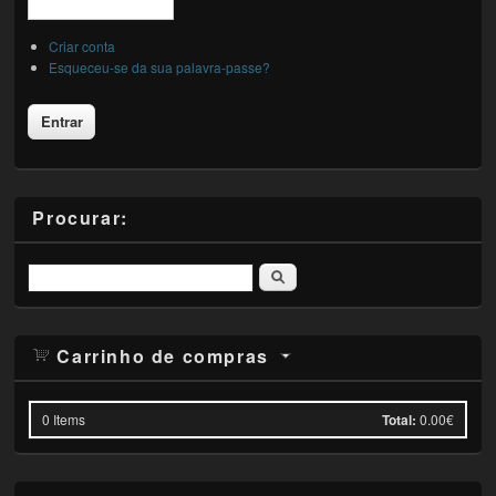
Criar conta
Esqueceu-se da sua palavra-passe?
Procurar:
Pesquisar
Carrinho de compras
0
Items
Total:
0.00€