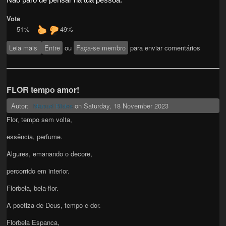
Não paro de pensar na tua pessoa.
Vote
51%
49%
Leia mais
sobre “Calle Varisco”
Entre
ou
Faça-se membro
para enviar comentários
FLOR tempo amor!
Autor:
on
Saturday, 18 November 2023
Manuel Blides
Flor, tempo sem volta,
essência, perfume.
Algures, emanando o decore,
percorrido em interior.
Florbela, bela-flor.
A poetiza de Deus, tempo e dor.
Florbela Espanca,