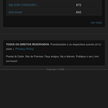
WILSON CORDEIRO...
872
billy brasil
842
ver mais
TODOS OS DIREITOS RESERVADOS
: Poesiafaclube e os respectivos autores
2012-
Privacy Policy
2026
. |
Poesia fã Clube. Site de Poemas. Faça amigos, fãs e leitores. Publique o seu Livro
connosco!
Copyright © 2026,