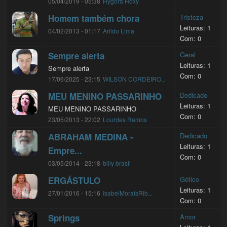
05/04/2019 - 05:38
Hygora Hoxy
Homem também chora
Tristeza
Leituras: 1
04/02/2013 - 01:17
Arildo Lima
Com: 0
Sempre alerta
Geral
Leituras: 1
Sempre alerta
Com: 0
17/06/2025 - 23:15
WILSON CORDEIRO...
MEU MENINO PASSARINHO
Dedicado
Leituras: 1
MEU MENINO PASSARINHO
Com: 0
23/05/2013 - 22:02
Lourdes Ramos
ABRAHAM MEDINA -
Dedicado
Leituras: 1
Empre...
Com: 0
03/05/2014 - 23:18
billy brasil
ERGÁSTULO
Gótico
Leituras: 1
27/01/2016 - 15:16
IsabelMoraisRib...
Com: 0
Springs
Amor