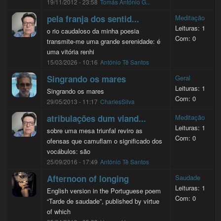
19/11/2012 - 23:58
Tomás António G...
pela franja dos sentid...
Meditação
Leituras: 1
o rio caudaloso da minha poesia
Com: 0
transmite-me uma grande serenidade: é
uma vitória renhi
15/03/2026 - 10:16
António Tê Santos
Singrando os mares
Geral
Leituras: 1
Singrando os mares
Com: 0
29/05/2013 - 11:17
CharlesSilva
atribulações dum viand...
Meditação
Leituras: 1
sobre uma mesa triunfal reviro as
Com: 0
ofensas que camuflam o significado dos
vocábulos: são
25/09/2016 - 17:49
António Tê Santos
Afternoon of longing
Saudade
Leituras: 1
English version in the Portuguese poem
Com: 0
“Tarde de saudade”, published by virtue
of which