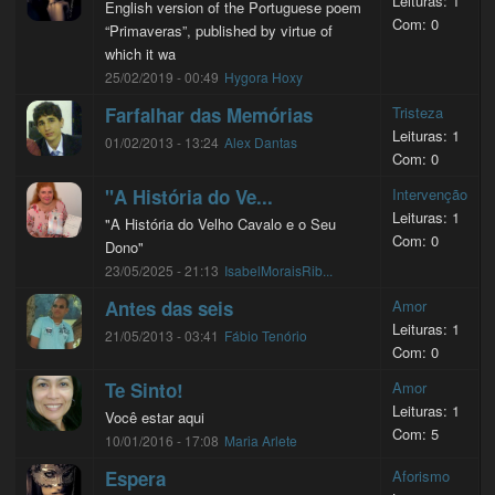
Leituras: 1
English version of the Portuguese poem
Com: 0
“Primaveras”, published by virtue of
which it wa
25/02/2019 - 00:49
Hygora Hoxy
Farfalhar das Memórias
Tristeza
Leituras: 1
01/02/2013 - 13:24
Alex Dantas
Com: 0
"A História do Ve...
Intervenção
Leituras: 1
"A História do Velho Cavalo e o Seu
Com: 0
Dono"
23/05/2025 - 21:13
IsabelMoraisRib...
Antes das seis
Amor
Leituras: 1
21/05/2013 - 03:41
Fábio Tenório
Com: 0
Te Sinto!
Amor
Leituras: 1
Você estar aqui
Com: 5
10/01/2016 - 17:08
Maria Arlete
Espera
Aforismo