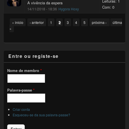
Leituras: 1
A vivência da espera
Com: 0
14/11/2018 - 18:36
Hygora Hoxy
Pages
2
« inicio
‹ anterior
1
3
4
5
próxima ›
última
»
Entre ou registe-se
Nome de membro
*
Palavra-passe
*
Criar conta
Esqueceu-se da sua palavra-passe?