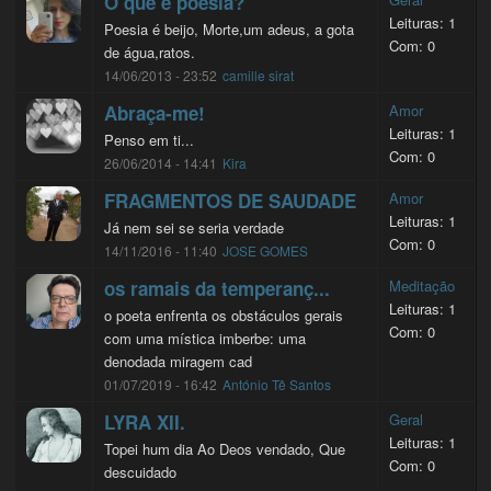
O que é poesia?
Leituras: 1
Poesia é beijo, Morte,um adeus, a gota
Com: 0
de água,ratos.
14/06/2013 - 23:52
camille sirat
Abraça-me!
Amor
Leituras: 1
Penso em ti...
Com: 0
26/06/2014 - 14:41
Kira
FRAGMENTOS DE SAUDADE
Amor
Leituras: 1
Já nem sei se seria verdade
Com: 0
14/11/2016 - 11:40
JOSE GOMES
os ramais da temperanç...
Meditação
Leituras: 1
o poeta enfrenta os obstáculos gerais
Com: 0
com uma mística imberbe: uma
denodada miragem cad
01/07/2019 - 16:42
António Tê Santos
LYRA XII.
Geral
Leituras: 1
Topei hum dia Ao Deos vendado, Que
Com: 0
descuidado