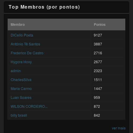
Top Membros (por pontos)
Membro
Pontos
DiCello Poeta
9127
António Tê Santos
3887
Frederico De Castro
2716
Hygora Hoxy
2677
admin
2323
CharlesSilva
1511
Maria Carmo
1447
Luan Soares
959
WILSON CORDEIRO...
872
billy brasil
842
ver mais